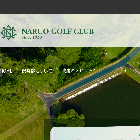
鳴尾の歴史
鳴尾の公式競技
鳴尾のスピリッツ
HOME
倶楽部について